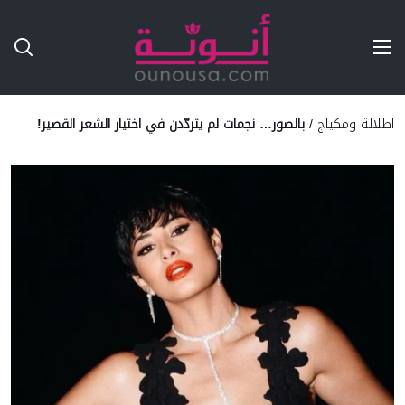
Ski
T
Conten
اطلالة ومكياج
/
بالصور… نجمات لم يتردّدن في اختيار الشعر القصير!