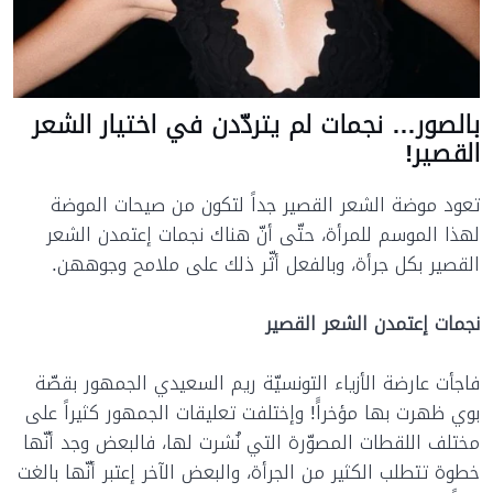
بالصور… نجمات لم يتردّدن في اختيار الشعر
القصير!
تعود موضة الشعر القصير جداً لتكون من صيحات الموضة
لهذا الموسم للمرأة، حتّى أنّ هناك نجمات إعتمدن الشعر
القصير بكل جرأة، وبالفعل أثّر ذلك على ملامح وجوههن.
نجمات إعتمدن الشعر القصير
فاجأت عارضة الأزياء التونسيّة ريم السعيدي الجمهور بقصّة
بوي ظهرت بها مؤخراًَ! وإختلفت تعليقات الجمهور كثيراً على
مختلف اللقطات المصوّرة التي نُشرت لها، فالبعض وجد أنّها
خطوة تتطلب الكثير من الجرأة، والبعض الآخر إعتبر أنّها بالغت