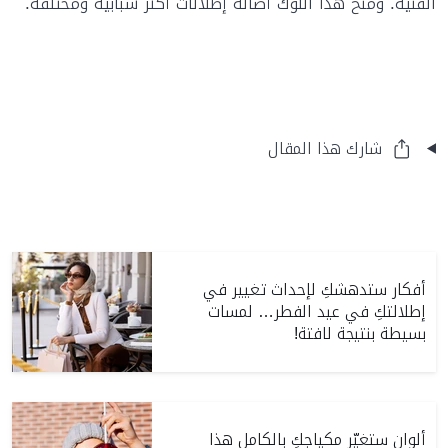
الفنية. ومنح هذا اللوك أصالة إطلالات أكثر شبابيّة ومختلفة.
شارك هذا المقال
أفكار ستدهشكِ لإحداث تغيير في
إطلالتكِ في عيد الفطر… لمسات
بسيطة بنتيجة لافتة!
ألوان ستغيّر مكياجكِ بالكامل هذا