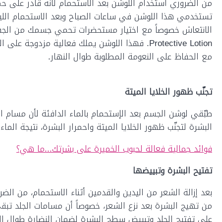
من الضروري استخدام اللوشن بعد الاستحمام لانه قادر على حم
تستخدمي هذا اللوشن في ساعات الصباح وبعد الاستحمام الليلي
Protective Lotion. فهذا اللوشن يملك فعالية مزدو
مع الحفاظ على النعومة المطلوبة طوال النهار.
تجنّب ظهور الخلايا الميتة
طبّقي لوشن الجسم بعد الإستحمام بالماء الدافئة لأن مسام ا
البشرة لتجنّب ظهور الخلايا الميتة واحمرار البشرة، نتيجة الم
فوائد جمالية فعالة لحبوب الخميرة على بشرتك...ما هي؟
تفتيح البشرة وتبييضها
بعد إزالة الشعر من اليدين والقدمين أثناء الاستحمام، من 
من تهيج البشرة بعد نزع الشعر، خصوصاً أن مسامات الجلد تب
على تفتيح الجلد وتبييض سطح البشرة لضمان النضارة طوال الن