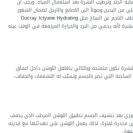
اية الجلد وترطيب البشرة بعد استعمال المياه. ويجب ان
 من اليدين وصولاً الى الاصابع والارجل لضمان الشعور
الانتعاش خصوصاً مع اختيار مستحضرات تحمي جسمك من الجفاف الناجم عن المناخ مثل Ducray Ictyane Hydrating
جة على البشرة لأنه يحمي من البرد والحرارة المرتفعة في الوقت عينه
لبشرة تكون متفتحة وبالتالي يتغلغل اللوشن داخل اعماق
اء الساخنة التي تضر بالجسم وتسبّب له التشققات والجفاف.
الضروري بعد تنشيف الجسم تطبيق اللوشن المرطب الذي يخفف
قى مخدرة لفترة. لذلك يعمل اللوشن على تهدئتها مع قدرته
هار.