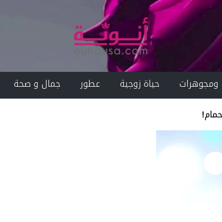
 ومجوهرات
حياة زوجية
عطور
جمال و صحة
حمام!