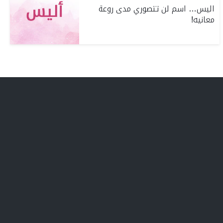
اليس… اسم لن تتصوري مدى روعة
معانيه!