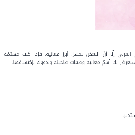
عربي إلّا أنّ البعض يجهل أبرز معانيه. فإذا كنت مهتمّة
نعرض لك أهمّ معانيه وصفات صاحبته وندعوك لإكتشافها.
تدير.