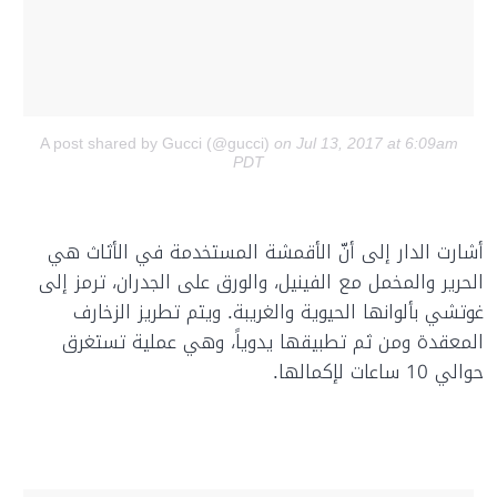
A post shared by Gucci (@gucci)
on Jul 13, 2017 at 6:09am
PDT
أشارت الدار إلى أنّ الأقمشة المستخدمة في الأثاث هي
الحرير والمخمل مع الفينيل، والورق على الجدران، ترمز إلى
غوتشي بألوانها الحيوية والغريبة. ويتم تطريز الزخارف
المعقدة ومن ثم تطبيقها يدوياً، وهي عملية تستغرق
حوالي 10 ساعات لإكمالها.