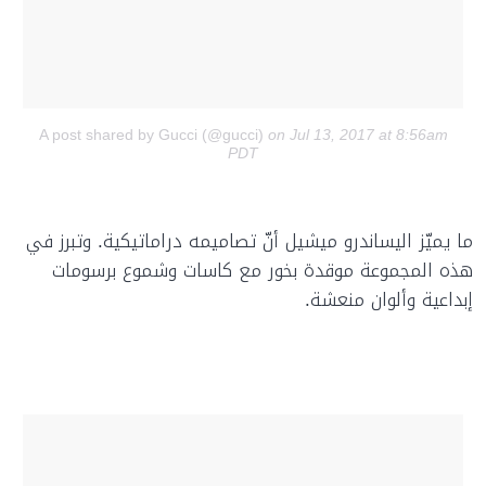
A post shared by Gucci (@gucci)
on Jul 13, 2017 at 8:56am
PDT
ما يميّز اليساندرو ميشيل أنّ تصاميمه دراماتيكية. وتبرز في
هذه المجموعة موقدة بخور مع كاسات وشموع برسومات
إبداعية وألوان منعشة.