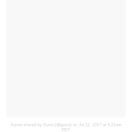
A post shared by Gucci (@gucci)
on Jul 12, 2017 at 6:21am
PDT