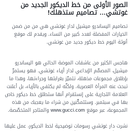
الصور الأولى من خط الديكور الجديد من
غوتشي… تصاميم ستذهلك!
تصاميم اليساندرو ميشيل لدار غوتشي هي من من ضمن
الخيارات المفضلة لعدد كبير من النساء. ويقدم لك موقع
أنوثة اليوم خط ديكور جديد من غوتشي.
هاجس الكثير من عاشقات الموضة الحالي هو اليساندرو
ميشيل، المصمّم الإبداعي لدار أزياء غوتشي. فهو يستمرّ
بإطلاق مجموعات مذهلة، تتميّز بغرابتها وجراءتها، وهذا ما
تبحث عنه المرأة العصرية. ولكنّه لم يكتفي بالأزياء، بل أعلنت
العلامة التجارية على إنستقرام أنها ستطلق خط ديكور خاص
بها في سبتمبر. وستتمكّنين من شراء ما يعجبك من هذه
المجموعة، عبر موقع www.gucci.com والمتاجر المتخصّصة.
نشرت دار غوتشي رسومات توضيحية لخط الديكور، عمل عليها