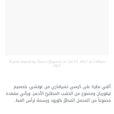
A post shared by Gucci (@gucci)
on Jul 13, 2017 at 2:44am
PDT
ألقي نظرة على كرسي تشيافاري من غوتشي، بتصميم
ليغوريان ومصنوع من الخشب المطليّ الأحمر. ويأتي مقعده
مصنوعاً من المخمل المطرّز بالورود ورسمة لرأس القط.