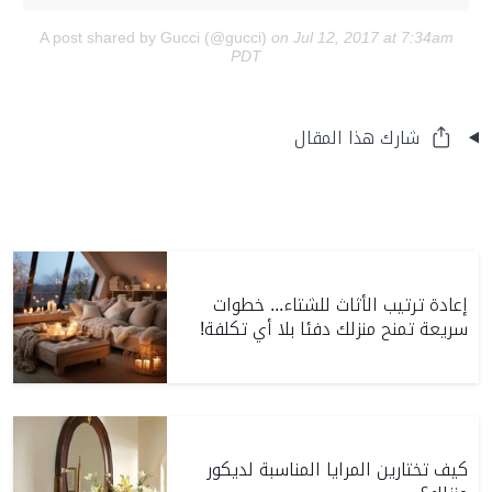
A post shared by Gucci (@gucci)
on Jul 12, 2017 at 7:34am
PDT
شارك هذا المقال
إعادة ترتيب الأثاث للشتاء... خطوات
سريعة تمنح منزلك دفئا بلا أي تكلفة!
كيف تختارين المرايا المناسبة لديكور